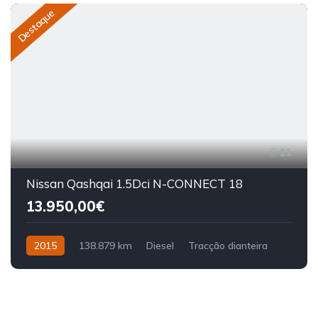
Destaque
11
Nissan Qashqai 1.5Dci N-CONNECT 18
13.950,00€
2015
138.879 km
Diesel
Tracção dianteira