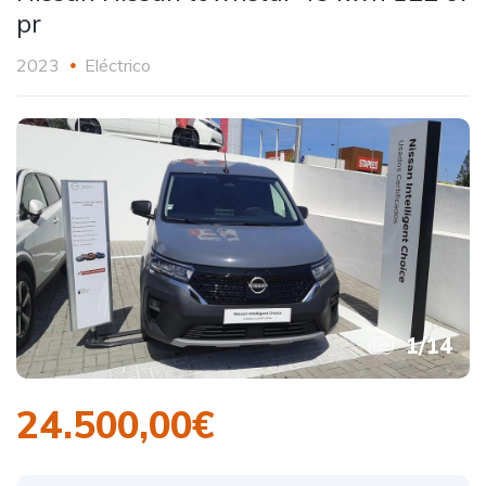
pr
2023
Eléctrico
1
/
14
24.500,00€