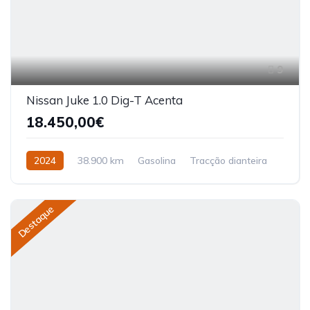
9
Nissan Juke 1.0 Dig-T Acenta
18.450,00€
2024
38.900 km
Gasolina
Tracção dianteira
Destaque