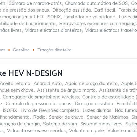
oth
,
Câmara de marcha-atrás
,
Chamada automática de SOS
,
Co
o de pressão dos pneus
,
Direcção assistida
,
Ecrã táctil
,
Faróis d
uminação interior LED
,
ISOFIX
,
Limitador de velocidade
,
Luzes d
ibilidade de financiamento
,
Retrovisores exteriores com regulaçã
ãos livres
,
Vidros eléctricos dianteiros
,
Vidros eléctricos traseir
 km
Gasolina
Tracção dianteira
uke HEV N-DESIGN
Aceita retoma
,
Android Auto
,
Apoio de braço dianteiro
,
Apple 
nque sem chave
,
Assistente de ângulo morto
,
Assistente de trâ
,
Carregador de smartphone wireless
,
Controlo de estabilidade 
oz
,
Controlo de pressão dos pneus
,
Direcção assistida
,
Ecrã tácti
,
ISOFIX
,
Livro de Revisões completo
,
Luzes diurnas
,
Não fuma
 financiamento
,
Rádio
,
Sensor de chuva
,
Sensor de Máximos
,
Si
peração de energia
,
Sistema de som
,
Sistema mãos livres
,
Siste
os
,
Vidros traseiros escurecidos
,
Volante em pele
,
Volante multi