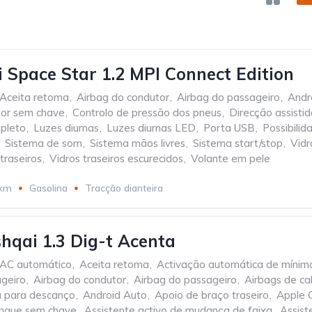
i Space Star 1.2 MPI Connect Edition
Aceita retoma
,
Airbag do condutor
,
Airbag do passageiro
,
Andr
or sem chave
,
Controlo de pressão dos pneus
,
Direcção assistid
pleto
,
Luzes diurnas
,
Luzes diurnas LED
,
Porta USB
,
Possibili
Sistema de som
,
Sistema mãos livres
,
Sistema start/stop
,
Vidr
 traseiros
,
Vidros traseiros escurecidos
,
Volante em pele
 km
Gasolina
Tracção dianteira
hqai 1.3 Dig-t Acenta
AC automático
,
Aceita retoma
,
Activação automática de mínim
ageiro
,
Airbag do condutor
,
Airbag do passageiro
,
Airbags de ca
a para descanço
,
Android Auto
,
Apoio de braço traseiro
,
Apple 
nque sem chave
,
Assistente activo de mudança de faixa
,
Assist