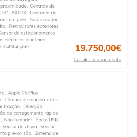
 proximidade
,
Controlo de
r LED
,
ISOFIX
,
Limitador de
ades em pele
,
Não fumador
ito
,
Retrovisores exteriores
Sensor de estacionamento
os eléctricos dianteiros
,
19.750,00€
e multifunções
Calcular financiamento
to
,
Apple CarPlay
,
h
,
Câmara de marcha-atrás
e tracção
,
Direcção
ão de carregamento rápido
D
,
Não fumador
,
Porta USB
,
Sensor de chuva
,
Sensor
rta pré-colisão
,
Sistema de