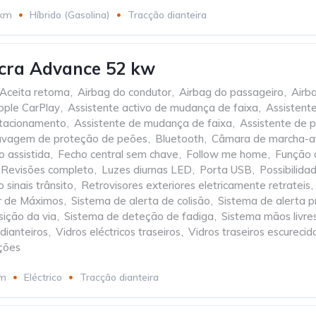
 km
Híbrido (Gasolina)
Tracção dianteira
cra Advance 52 kw
Aceita retoma
,
Airbag do condutor
,
Airbag do passageiro
,
Airba
pple CarPlay
,
Assistente activo de mudança de faixa
,
Assistent
stacionamento
,
Assistente de mudança de faixa
,
Assistente de 
ravagem de proteção de peões
,
Bluetooth
,
Câmara de marcha-a
o assistida
,
Fecho central sem chave
,
Follow me home
,
Função 
e Revisões completo
,
Luzes diurnas LED
,
Porta USB
,
Possibilida
sinais trânsito
,
Retrovisores exteriores eletricamente retrateis
,
r de Máximos
,
Sistema de alerta de colisão
,
Sistema de alerta p
sição da via
,
Sistema de deteção de fadiga
,
Sistema mãos livre
 dianteiros
,
Vidros eléctricos traseiros
,
Vidros traseiros escurecid
ções
km
Eléctrico
Tracção dianteira