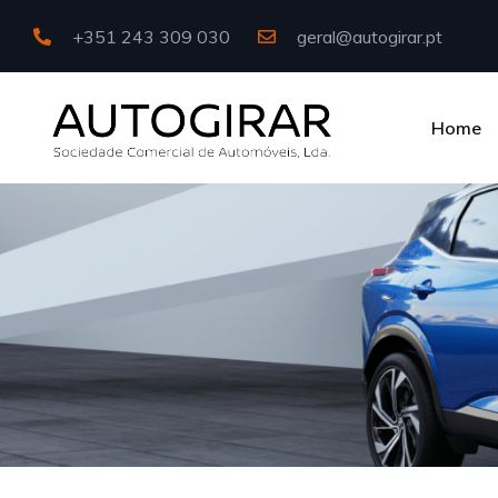
+351 243 309 030
geral@autogirar.pt
Home