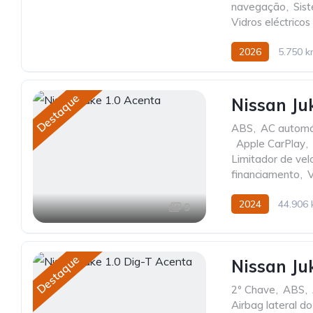
navegação
,
Sis
Vidros eléctricos
2026
5.750 
Destaque
Nissan Ju
ABS
,
AC automá
,
Apple CarPlay
,
Limitador de vel
financiamento
,
V
2024
44.906
9
Destaque
Nissan Ju
2º Chave
,
ABS
,
Airbag lateral d