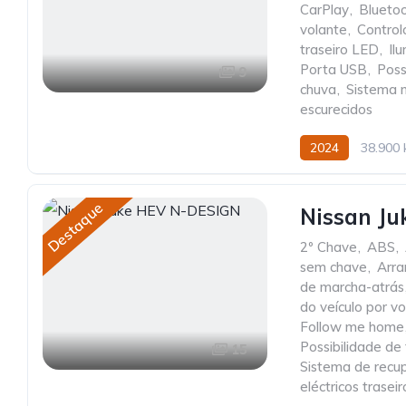
CarPlay
,
Blueto
volante
,
Control
traseiro LED
,
Il
Porta USB
,
Poss
9
chuva
,
Sistema m
escurecidos
2024
38.900
Destaque
Nissan J
2º Chave
,
ABS
,
sem chave
,
Arra
de marcha-atrás
do veículo por v
Follow me home
Possibilidade de
15
Sistema de recu
eléctricos traseir