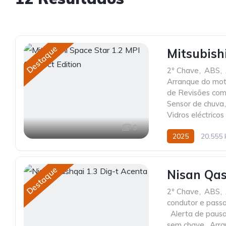
Destaque
Mitsubish
2º Chave
,
ABS
,
Arranque do mot
de Revisões com
Sensor de chuva
,
Vidros eléctricos
9
2025
20.555
Destaque
Nisan Qas
2º Chave
,
ABS
,
condutor e pass
,
Alerta de paus
sem chave
,
Arra