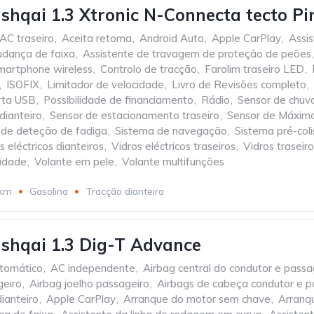
shqai 1.3 Xtronic N-Connecta tecto Pi
AC traseiro
,
Aceita retoma
,
Android Auto
,
Apple CarPlay
,
Assi
udança de faixa
,
Assistente de travagem de proteção de peões
,
martphone wireless
,
Controlo de tracção
,
Farolim traseiro LED
,
,
ISOFIX
,
Limitador de velocidade
,
Livro de Revisões completo
,
rta USB
,
Possibilidade de financiamento
,
Rádio
,
Sensor de chuv
dianteiro
,
Sensor de estacionamento traseiro
,
Sensor de Máxim
 de deteção de fadiga
,
Sistema de navegação
,
Sistema pré-coli
s eléctricos dianteiros
,
Vidros eléctricos traseiros
,
Vidros traseir
cidade
,
Volante em pele
,
Volante multifunções
 km
Gasolina
Tracção dianteira
shqai 1.3 Dig-T Advance
tomático
,
AC independente
,
Airbag central do condutor e passa
geiro
,
Airbag joelho passageiro
,
Airbags de cabeça condutor e p
ianteiro
,
Apple CarPlay
,
Arranque do motor sem chave
,
Arranq