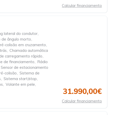
Calcular financiamento
g lateral do condutor
,
e de ângulo morto
,
pré-colisão em cruzamento
,
trás
,
Chamada automática
de carregamento rápido
,
de de financiamento
,
Rádio
Sensor de estacionamento
ré-colisão
,
Sistema de
s
,
Sistema start/stop
,
os
,
Volante em pele
,
31.990,00€
Calcular financiamento