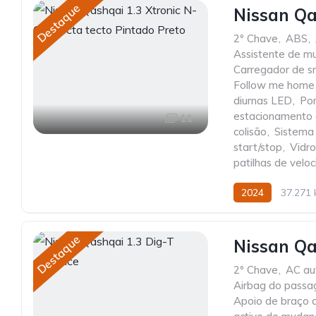
Destaque
Nissan Qa
2º Chave
,
ABS
,
Assistente de m
Carregador de s
Follow me home
diurnas LED
,
Po
estacionamento 
11
colisão
,
Sistema
start/stop
,
Vidro
patilhas de velo
2024
37.271
Destaque
Nissan Qa
2º Chave
,
AC au
Airbag do passa
Apoio de braço d