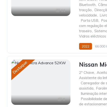
Bluetooth
,
Câma
tracção
,
Direcçã
11
velocidade
,
Livr
,
Porta USB
,
Pos
com regulação el
traseiro
,
Sistema
Vidros eléctricos
2022
66.000
Destaque
Nissan M
2º Chave
,
Aceit
Assistente da l
,
Carregador de 
assistida
,
Faroli
,
Iluminação inte
,
Possibilidade d
9
de estacionamen