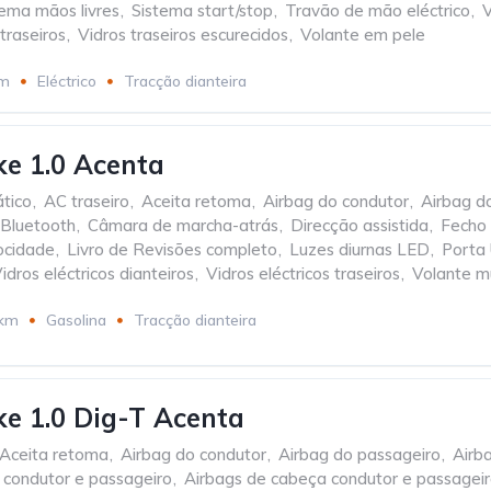
tema mãos livres
,
Sistema start/stop
,
Travão de mão eléctrico
,
V
 traseiros
,
Vidros traseiros escurecidos
,
Volante em pele
km
Eléctrico
Tracção dianteira
ke 1.0 Acenta
tico
,
AC traseiro
,
Aceita retoma
,
Airbag do condutor
,
Airbag d
Bluetooth
,
Câmara de marcha-atrás
,
Direcção assistida
,
Fecho 
ocidade
,
Livro de Revisões completo
,
Luzes diurnas LED
,
Porta
idros eléctricos dianteiros
,
Vidros eléctricos traseiros
,
Volante m
 km
Gasolina
Tracção dianteira
ke 1.0 Dig-T Acenta
Aceita retoma
,
Airbag do condutor
,
Airbag do passageiro
,
Airb
o condutor e passageiro
,
Airbags de cabeça condutor e passagei