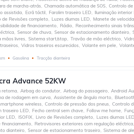
ra de marcha-atrás
,
Chamada automática de SOS
,
Controlo de
o assistida
,
Ecrã táctil
,
Farolim traseiro LED
,
Iluminação interio
o de Revisões completo
,
Luzes diurnas LED
,
Manete de velocid
sibilidade de financiamento
,
Rádio
,
Reconhecimento sinais trâns
éctrica
,
Sensor de chuva
,
Sensor de estacionamento dianteiro
,
 mãos livres
,
Sistema start/stop
,
Travão de mão eléctrico
,
Vidr
 traseiros
,
Vidros traseiros escurecidos
,
Volante em pele
,
Volant
 km
Gasolina
Tracção dianteira
icra Advance 52KW
a retoma
,
Airbag do condutor
,
Airbag do passageiro
,
Android Au
inha de rodagem em curva
,
Assistente de ângulo morto
,
Bluetoot
smartphone wireless
,
Controlo de pressão dos pneus
,
Controlo d
m traseiro LED
,
Fecho central sem chave
,
Follow me home
,
Funç
rior LED
,
ISOFIX
,
Livro de Revisões completo
,
Luzes diurnas LE
e financiamento
,
Retrovisores exteriores com regulação eléctrica
to dianteiro
,
Sensor de estacionamento traseiro
,
Sistema de ale