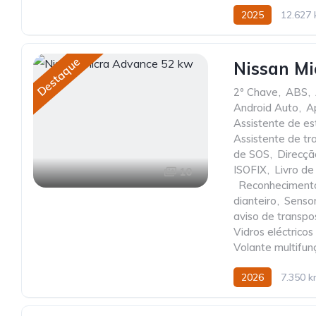
2025
12.627
Destaque
Nissan Mi
2º Chave
,
ABS
,
Android Auto
,
A
Assistente de e
Assistente de t
de SOS
,
Direcçã
ISOFIX
,
Livro d
10
,
Reconhecimento 
dianteiro
,
Senso
aviso de transpo
Vidros eléctricos
Volante multifun
2026
7.350 