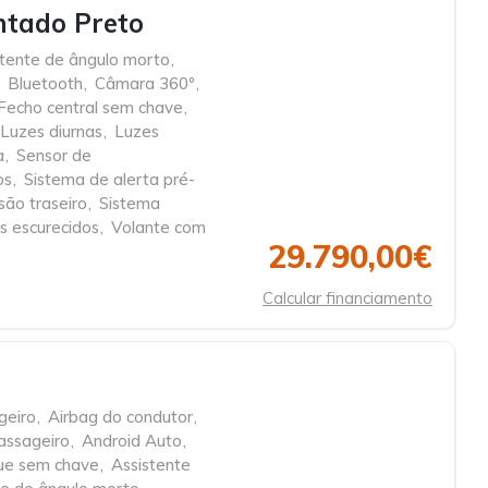
ntado Preto
stente de ângulo morto
,
Bluetooth
,
Câmara 360º
,
Fecho central sem chave
,
Luzes diurnas
,
Luzes
a
,
Sensor de
os
,
Sistema de alerta pré-
são traseiro
,
Sistema
os escurecidos
,
Volante com
29.790,00€
Calcular financiamento
geiro
,
Airbag do condutor
,
assageiro
,
Android Auto
,
ue sem chave
,
Assistente