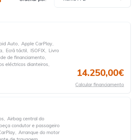
oid Auto
,
Apple CarPlay
,
a
,
Ecrã táctil
,
ISOFIX
,
Livro
dade de financiamento
,
os eléctricos dianteiros
,
14.250,00€
Calcular financiamento
os
,
Airbag central do
beça condutor e passageiro
CarPlay
,
Arranque do motor
ente de travagem
,