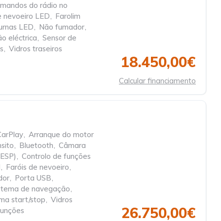
mandos do rádio no
e nevoeiro LED
,
Farolim
iurnas LED
,
Não fumador
,
o eléctrica
,
Sensor de
os
,
Vidros traseiros
18.450,00€
Calcular financiamento
CarPlay
,
Arranque do motor
nsito
,
Bluetooth
,
Câmara
(ESP)
,
Controlo de funções
l
,
Faróis de nevoeiro
,
dor
,
Porta USB
,
stema de navegação
,
ma start/stop
,
Vidros
26.750,00€
funções