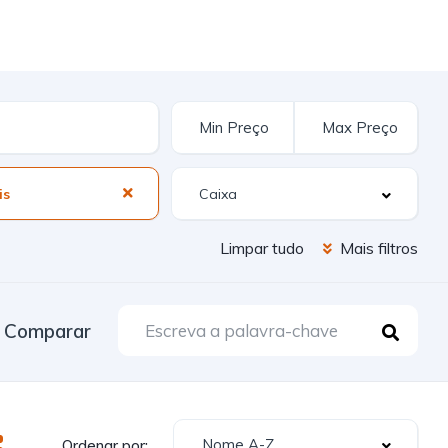
is
Limpar tudo
Mais filtros
Comparar
Nome A-Z
Ordenar por: