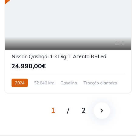
8
Nissan Qashqai 1.3 Dig-T Acenta R+Led
24.990,00€
2024
52.640 km
Gasolina
Tracção dianteira
1
/
2