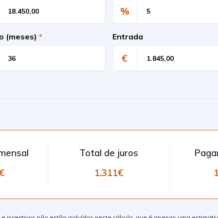
%
o (meses)
*
Entrada
€
mensal
Total de juros
Paga
€
1.311€
s e incentivos não estão incluídos neste cálculo, que é apenas uma estimati