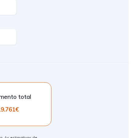
mento total
19.761€
va. As estimativas de