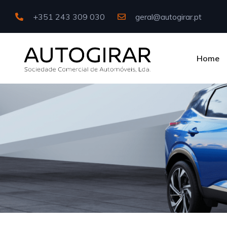
+351 243 309 030
geral@autogirar.pt
Home