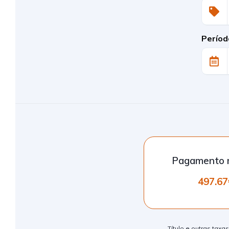
Períod
Pagamento 
497.67
Título e outras taxa