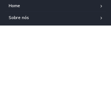
Home
Sobre nós
Contactos
Política de Cookies
Política de Privacidade
Livro de Reclamações
Copyright © 2024. Puxe Negócios - Todos os direitos
reservados.